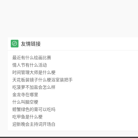
友情链接
最近有什么绘画比赛
情人节有什么活动
时间管理大师是什么梗
天花板装镜子什么梗浴室装把手
吃菠萝不加盐会怎么样
金龙寺在哪里
什么叫脑空梗
螃蟹绿色的膏可以吃吗
吃甲鱼是什么梗
迎新晚会主持词开场白